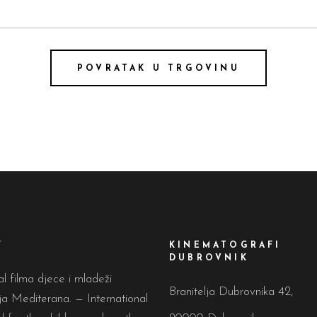
POVRATAK U TRGOVINU
F
KINEMATOGRAFI
DUBROVNIK
al filma djece i mladeži
Branitelja Dubrovnika 42,
a Mediterana. — International