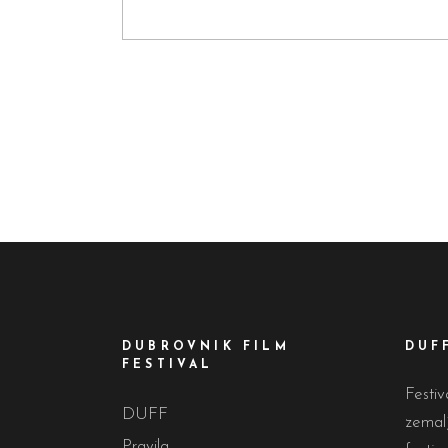
DUBROVNIK FILM
DUF
FESTIVAL
Festiv
DUFF
zemalj
Pravila