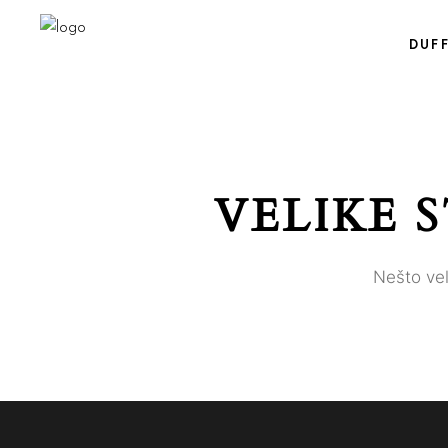
DUF
VELIKE 
Nešto vel