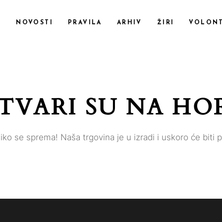
F
NOVOSTI
PRAVILA
ARHIV
ŽIRI
VOLONT
STVARI SU NA H
iko se sprema! Naša trgovina je u izradi i uskoro će biti 