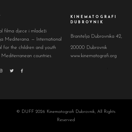
F
KINEMATOGRAFI
DUBROVNIK
al filma djece i mladeži
Branitelja Dubrovnika 42,
a Mediterana. — International
al for the children and youth
20000 Dubrovnik
 Mediterranean countries.
www.kinematografi.org
© DUFF 2026
Kinematografi Dubrovnik
, All Rights
Reserved