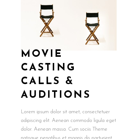
MOVIE
CASTING
CALLS &
AUDITIONS
Lorem ipsum dolor sit amet, consectetuer
adipiscing elit. Aenean commodo ligula eget
dolor. Aenean massa. Cum sociis Theme
natoque penatibus et magnis dis parturient