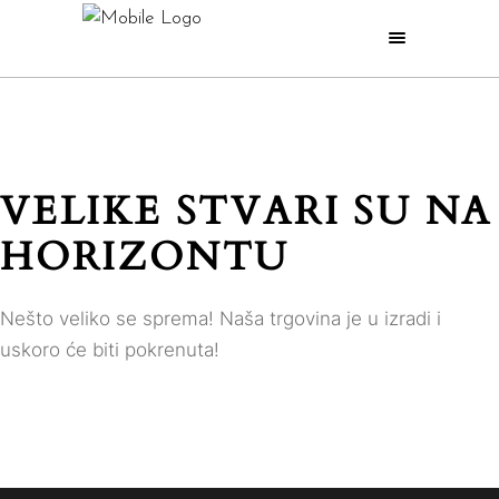
VELIKE STVARI SU NA
HORIZONTU
Nešto veliko se sprema! Naša trgovina je u izradi i
uskoro će biti pokrenuta!