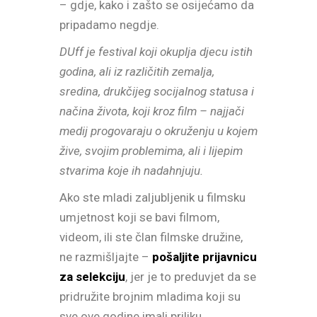
– gdje, kako i zašto se osijećamo da
pripadamo negdje.
DUff je festival koji okuplja djecu istih
godina, ali iz različitih zemalja,
sredina, drukčijeg socijalnog statusa i
načina života, koji kroz film – najjači
medij progovaraju o okruženju u kojem
žive, svojim problemima, ali i lijepim
stvarima koje ih nadahnjuju.
Ako ste mladi zaljubljenik u filmsku
umjetnost koji se bavi filmom,
videom, ili ste član filmske družine,
ne razmišljajte –
pošaljite prijavnicu
za selekciju
, jer je to preduvjet da se
pridružite brojnim mladima koji su
sve ove godine imali priliku